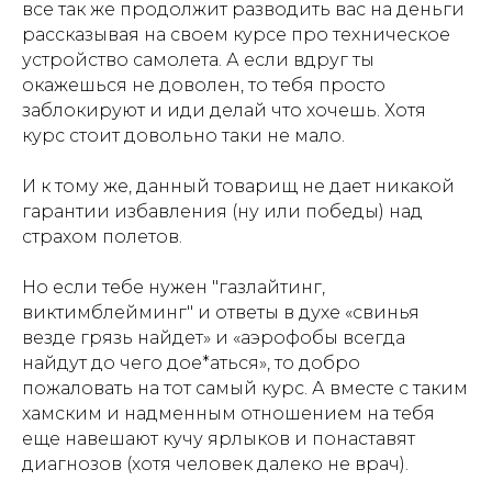
все так же продолжит разводить вас на деньги
рассказывая на своем курсе про техническое
устройство самолета. А если вдруг ты
окажешься не доволен, то тебя просто
заблокируют и иди делай что хочешь. Хотя
курс стоит довольно таки не мало.
И к тому же, данный товарищ не дает никакой
гарантии избавления (ну или победы) над
страхом полетов.
Но если тебе нужен "газлайтинг,
виктимблейминг" и ответы в духе «свинья
везде грязь найдет» и «аэрофобы всегда
найдут до чего дое*аться», то добро
пожаловать на тот самый курс. А вместе с таким
хамским и надменным отношением на тебя
еще навешают кучу ярлыков и понаставят
диагнозов (хотя человек далеко не врач).