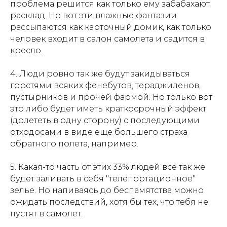
проблема решится как только ему забабахают
расклад. Но вот эти влажные фантазии
рассыпаются как карточный домик, как только
человек входит в салон самолета и садится в
кресло.
4. Люди ровно так же будут закидываться
горстями всяких фенебутов, тераджиленов,
пустырников и прочей фармой. Но только вот
это либо будет иметь краткосрочный эффект
(долететь в одну сторону) с последующими
отходосами в виде еще большего страха
обратного полета, например.
5. Какая-то часть от этих 33% людей все так же
будет заливать в себя "телепортационное"
зелье. Но напиваясь до беспамятства можно
ожидать последствий, хотя бы тех, что тебя не
пустят в самолет.